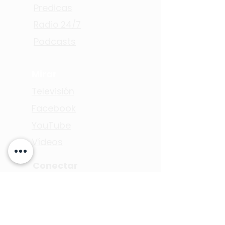
Predicas
Radio 24/7
Podcasts
Mirar
Televisión
Facebook
YouTube
Vídeos
Conectar
Iglesias EE.UU.
Iglesias Int.
Eventos