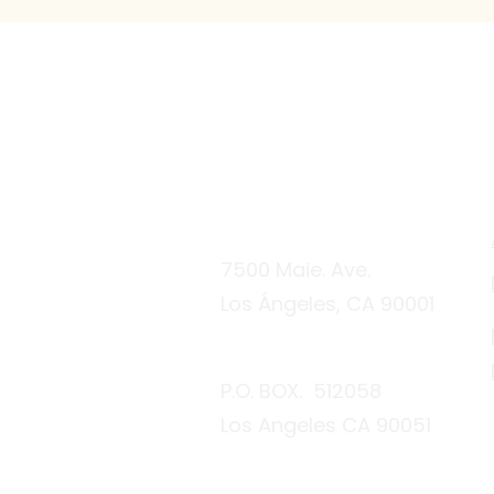
Iglesia de Cristo
Camino de Santidad
7500 Maie. Ave.
Los Ángeles, CA 90001
P.O. BOX. 512058
Los Angeles CA 90051