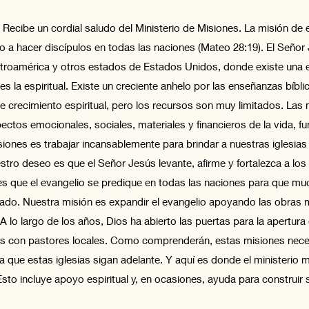
 Recibe un cordial saludo del Ministerio de Misiones. La misión de 
ndo a hacer discípulos en todas las naciones (Mateo 28:19). El Seño
 Centroamérica y otros estados de Estados Unidos, donde existe una
 la espiritual. Existe un creciente anhelo por las enseñanzas bíblic
e crecimiento espiritual, pero los recursos son muy limitados. La
pectos emocionales, sociales, materiales y financieros de la vida, f
isiones es trabajar incansablemente para brindar a nuestras iglesias f
stro deseo es que el Señor Jesús levante, afirme y fortalezca a los
 que el evangelio se predique en todas las naciones para que mu
ado. Nuestra misión es expandir el evangelio apoyando las obras 
 lo largo de los años, Dios ha abierto las puertas para la apertura 
as con pastores locales. Como comprenderán, estas misiones neces
a que estas iglesias sigan adelante. Y aquí es donde el ministerio 
sto incluye apoyo espiritual y, en ocasiones, ayuda para construir s