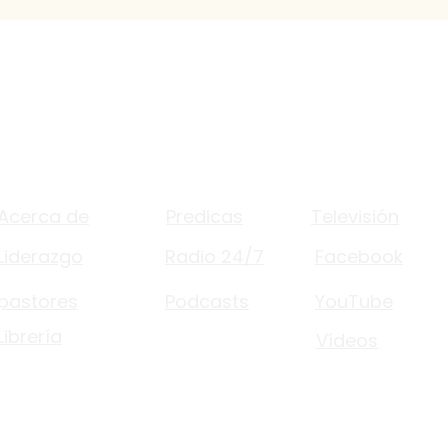
Acerca de
Escuchar
Mirar
Acerca de
Predicas
Televisión
Liderazgo
Radio 24/7
Facebook
pastores
Podcasts
YouTube
Librería
Vídeos