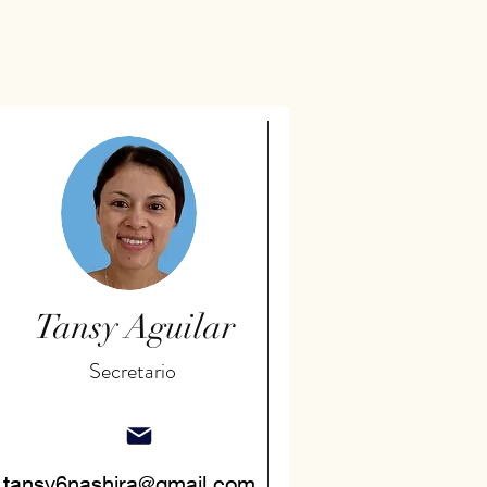
Tansy Aguilar
Secretario
tansy6nashira@gmail.com