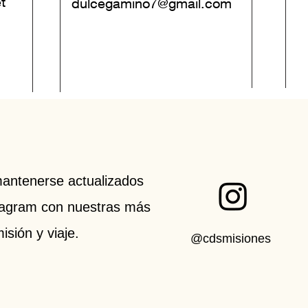
t
dulcegamino7@gmail.com
mantenerse actualizados
tagram con nuestras más
isión y viaje.
@cdsmisiones