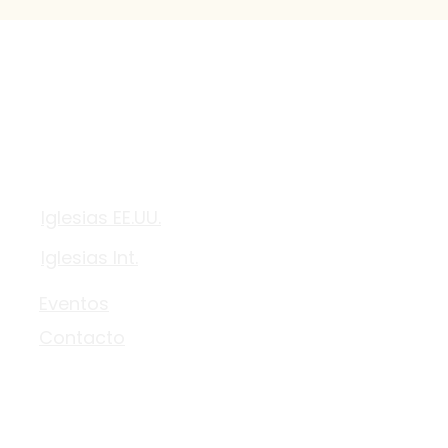
Conectar
Iglesias EE.UU.
Iglesias Int.
Eventos
Contacto