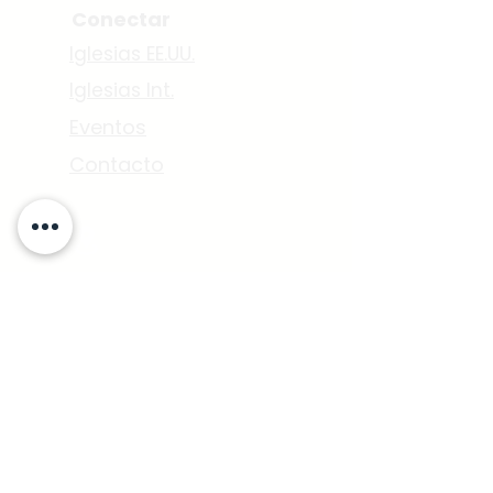
Conectar
Iglesias EE.UU.
Iglesias Int.
Eventos
Contacto
7500 Maie. Ave.
Los Ángeles, CA 90001
P.O. BOX. 512058
Los Angeles CA 90051
Iglesia de Cristo