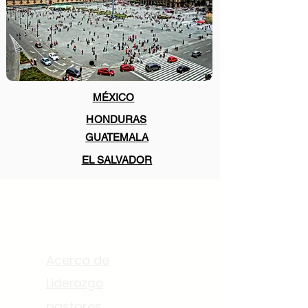
MÉXICO
HONDURAS
GUATEMALA
EL SALVADO
R
Acerca de
Acerca de
Liderazgo
pastores