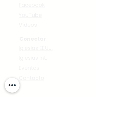
Facebook
YouTube
Vídeos
Conectar
Iglesias EE.UU.
Iglesias Int.
Eventos
Contacto
7500 Maie. Ave.
Los Ángeles, CA 90001