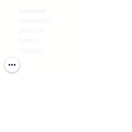
Conectar
Iglesias EE.UU.
Iglesias Int.
Eventos
Contacto
7500 Maie. Ave.
Los Ángeles, CA 90001
P.O. BOX. 512058
Los Angeles CA 90051