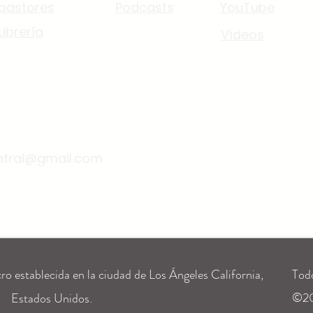
pastores
Podcasts
YouTube
Librería
Vídeos
ntral@gmail.com
cro establecida en la ciudad de Los Ángeles California,
Todo
©2
Estados Unidos.