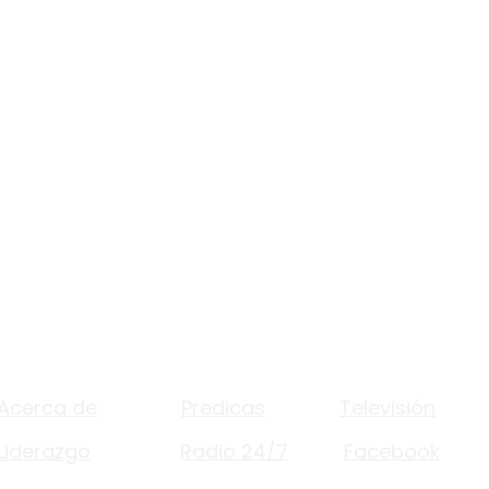
Acerca de
Escuchar
Mirar
Acerca de
Predicas
Televisión
Liderazgo
Radio 24/7
Facebook