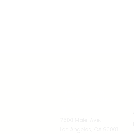
Iglesia de Cristo
Camino de Santidad
7500 Maie. Ave.
Los Ángeles, CA 90001