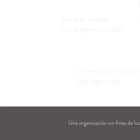
P.O. BOX. 512058
Los Angeles CA 90051
caminodesantidadce
323-589-5282
Una organización sin fines de lu