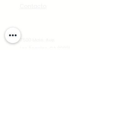
Contacto
7500 Maie. Ave.
Los Ángeles, CA 90001
P.O. BOX. 512058
Los Angeles CA 90051
Iglesia de Cristo
Camino de Santidad
caminodesantidadcentral@gmail.com