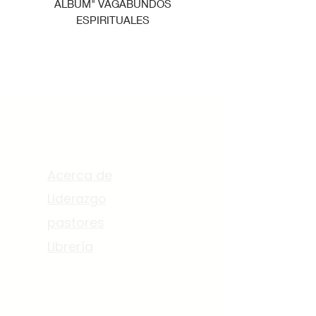
ALBUM" VAGABUNDOS
ESPIRITUALES
Acerca de
Acerca de
Liderazgo
pastores
Librería
Escuchar