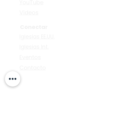
YouTube
Vídeos
Conectar
Iglesias EE.UU.
Iglesias Int.
Eventos
Contacto
7500 Maie. Ave.
Los Ángeles, CA 90001
P.O. BOX. 512058