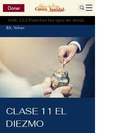
Donar
Heb. 12:2 Puestos los ojos en Jesús
&lt; Volver
CLASE 11 EL
DIEZMO